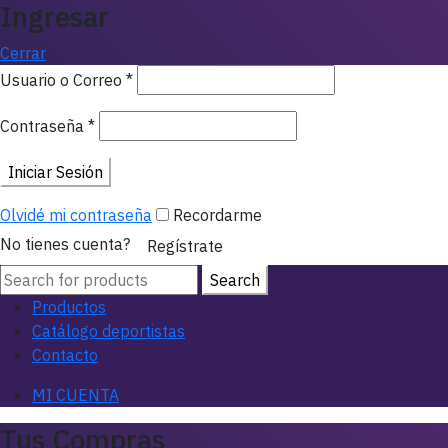
Ingresar
Cerrar
Usuario o Correo
*
Contraseña
*
Iniciar Sesión
Olvidé mi contraseña
Recordarme
No tienes cuenta?
Regístrate
Search
Search
for:
Productos
Catálogo deportistas
Contacto
MI CUENTA
Tus Compras