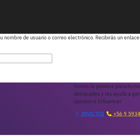
 tu nombre de usuario o correo electrónico. Recibirás un enla
gatorio
Somos la primera plataforma
destacados y les ayuda a gen
sponsor e Influencer.
INVICTOS
|
+56 9 593