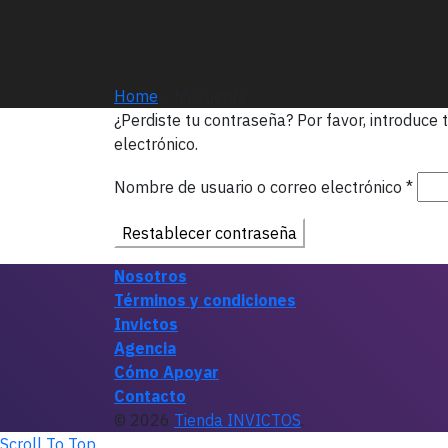
Home
»
Mi Cuenta
¿Perdiste tu contraseña? Por favor, introduce
electrónico.
Obli
Nombre de usuario o correo electrónico
*
Restablecer contraseña
Nosotros
Términos y condiciones
Invictos
Agencia
Cómo Apoyar
Contacto
© 2026
Tienda INVICTOS
.
Scroll To Top